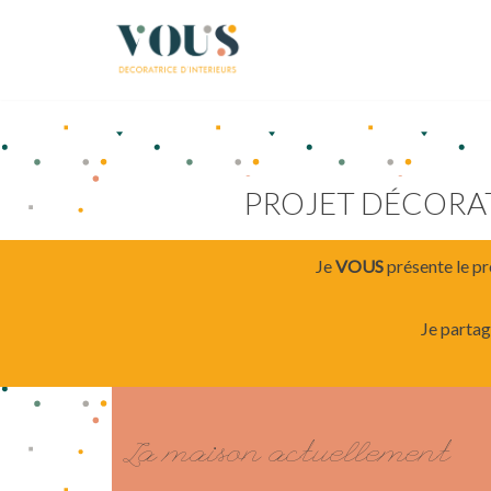
Aller
au
contenu
PROJET DÉCORA
Je
VOUS
présente le pr
Je partag
La maison actuellement