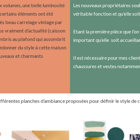
 volumes, une belle luminosité
Les nouveaux propriétaires souha
certains éléments ont été
véritable fonction et qu’elle so
rès beau carrelage vintage par
us vraiment d’actualité (caisson
Etant la première pièce que l’on 
ambris au plafond qui assombrit
important qu’elle soit accueilla
redonner du style à cette maison
ouveaux et charmants
Il est nécessaire pour mes clie
chaussures et vestes notammen
différentes planches d’ambiance proposées pour définir le style de c