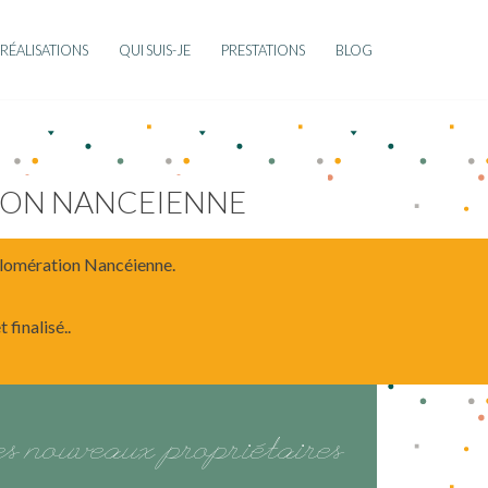
RÉALISATIONS
QUI SUIS-JE
PRESTATIONS
BLOG
ION NANCEIENNE
gglomération Nancéienne.
finalisé..
des nouveaux propriétaires